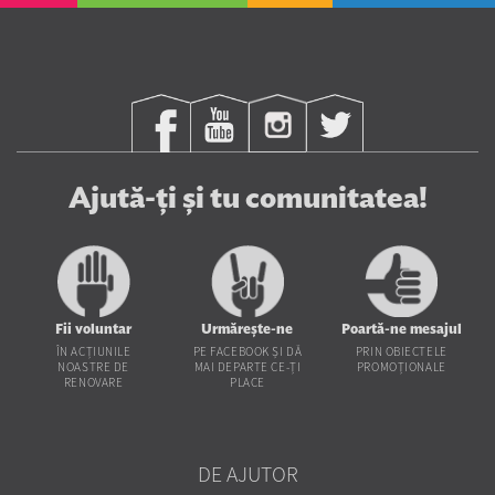
Ajută-ți și tu comunitatea!
Fii voluntar
Urmărește-ne
Poartă-ne mesajul
ÎN ACȚIUNILE
PE FACEBOOK ȘI DĂ
PRIN OBIECTELE
NOASTRE DE
MAI DEPARTE CE-ȚI
PROMOȚIONALE
RENOVARE
PLACE
DE AJUTOR