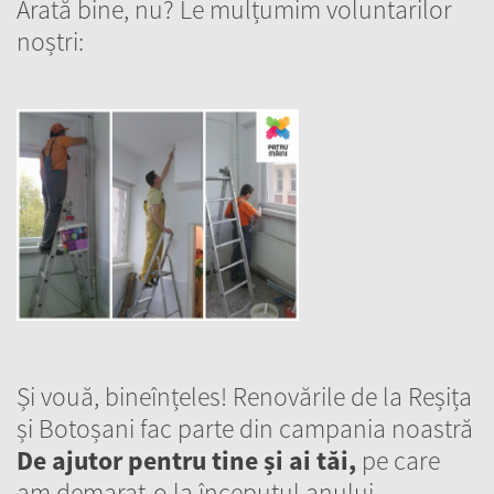
Arată bine, nu? Le mulțumim voluntarilor
noștri:
Și vouă, bineînțeles! Renovările de la Reșița
și Botoșani fac parte din campania noastră
De ajutor pentru tine și ai tăi,
pe care
am demarat-o la începutul anului.