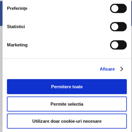
Preferinţe
SHARE
Statistici
Marketing
Articole relevante
Afisare
Permitere toate
Permite selectia
01.01.25
Utilizare doar cookie-uri necesare
Promoţie: EXTRA PREŢ la PRIMUS
MICRO Adeziv Alb Interior 25kg