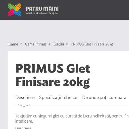
Gleturigama= Gama Primus
Game
>
Gama Primus
>
Gleturi
>
PRIMUS Glet Finisare 20kg
PRIMUS Glet
Finisare 20kg
Descriere
Specificații tehnice
De unde poți cumpara
Te ajutăm cu singurul glet cu durată de lucru nelimitată, pentru fin
interioare.
Descriere: