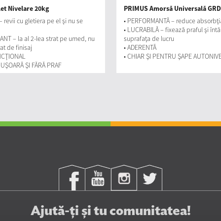
et Nivelare 20kg
PRIMUS Amorsă Universală GRD
revii cu gletiera pe el şi nu se
• PERFORMANTĂ – reduce absorbţi
• LUCRABILĂ – fixează praful şi întă
T – la al 2-lea strat pe umed, nu
suprafaţa de lucru
at de finisaj
• ADERENTĂ
NCŢIONAL
• CHIAR ŞI PENTRU ŞAPE AUTONIV
 UŞOARĂ ŞI FĂRĂ PRAF
Ajută-ți și tu comunitatea!