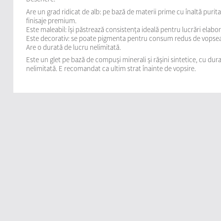
Are un grad ridicat de alb: pe bază de materii prime cu înaltă purit
finisaje premium.
Este maleabil: își păstrează consistența ideală pentru lucrări elabor
Este decorativ: se poate pigmenta pentru consum redus de vopsea
Are o durată de lucru nelimitată.
Este un glet pe bază de compuși minerali și rășini sintetice, cu dur
nelimitată. E recomandat ca ultim strat înainte de vopsire.