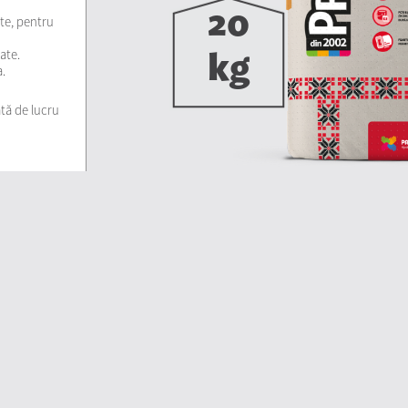
20
ate, pentru
ate.
kg
.
ată de lucru