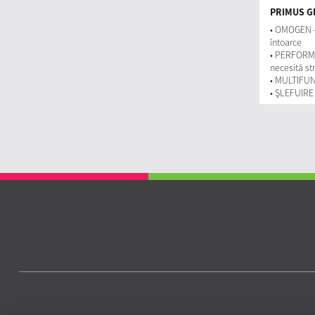
PRIMUS Gl
• OMOGEN – 
întoarce
• PERFORMAN
necesită str
• MULTIFU
• ŞLEFUIRE