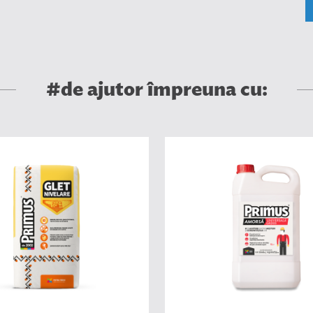
#de ajutor împreuna cu: