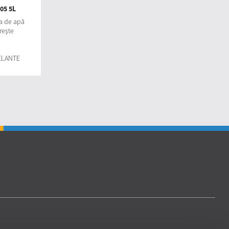
05 5L
a de apă
reşte
ELANTE