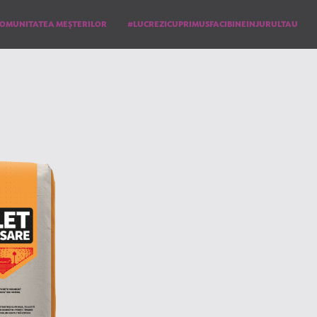
OMUNITATEA MEŞTERILOR
#LUCREZICUPRIMUSFACIBINEINJURULTAU