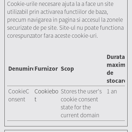
Cookie-urile necesare ajuta la a face un site
utilizabil prin activarea functiilor de baza,
precum navigarea in pagina si accesul la zonele
securizate de pe site. Site-ul nu poate functiona
corespunzator fara aceste cookie-uri.
Durata
maximă
Denumire
Furnizor
Scop
de
stocare
CookieC
Cookiebo
Stores the user's
1 an
onsent
t
cookie consent
state for the
current domain