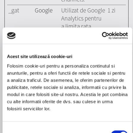
_gat
Google
Utilizat de Google
1 zi
Analytics pentru
a limita rata
solicitărilor.
_gid
Google
Seteaza un ID
1 zi
unic care este
Acest site utilizează cookie-uri
folosit pentru a
Folosim cookie-uri pentru a personaliza continutul si
genera date
anunturile, pentru a oferi functii de retele sociale si pentru
statistice despre
a analiza traficul. De asemenea, le oferim partenerilor de
modalitatea in
publicitate, retele sociale si analiza, informatii cu privire la
care utilizatorul
modul in care folositi site-ul nostru. Acestia le pot combina
foloseste
cu alte informatii oferite de dvs. sau culese in urma
website-ul.
folosirii serviciilor lor.
Selecția