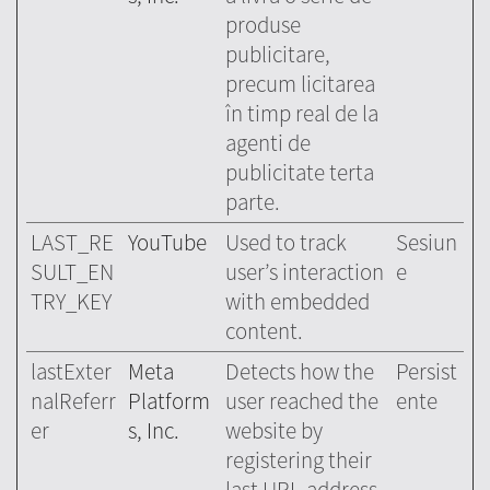
produse
publicitare,
precum licitarea
în timp real de la
agenti de
publicitate terta
parte.
LAST_RE
YouTube
Used to track
Sesiun
SULT_EN
user’s interaction
e
TRY_KEY
with embedded
content.
lastExter
Meta
Detects how the
Persist
nalReferr
Platform
user reached the
ente
er
s, Inc.
website by
registering their
last URL-address.