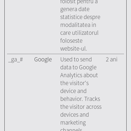
folosit pentru a
genera date
statistice despre
modalitatea in
care utilizatorul
foloseste
website-ul.
_ga_#
Google
Used to send
2 ani
data to Google
Analytics about
the visitor's
device and
behavior. Tracks
the visitor across
devices and
marketing
channels.