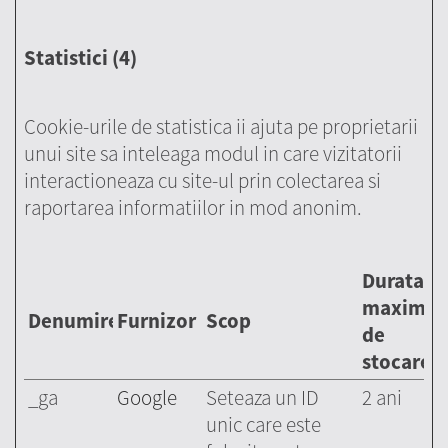
Statistici (4)
Cookie-urile de statistica ii ajuta pe proprietarii
unui site sa inteleaga modul in care vizitatorii
interactioneaza cu site-ul prin colectarea si
raportarea informatiilor in mod anonim.
Durata
maximă
Denumire
Furnizor
Scop
de
stocare
_ga
Google
Seteaza un ID
2 ani
unic care este