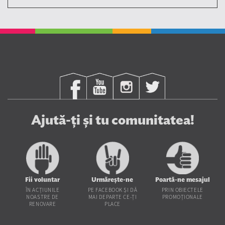
Ajută-ți și tu comunitatea!
Fii voluntar
Urmărește-ne
Poartă-ne mesajul
ÎN ACȚIUNILE
PE FACEBOOK ȘI DĂ
PRIN OBIECTELE
NOASTRE DE
MAI DEPARTE CE-ȚI
PROMOȚIONALE
RENOVARE
PLACE