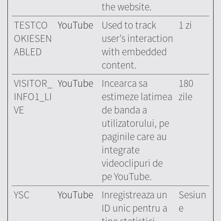
the website.
TESTCO
YouTube
Used to track
1 zi
OKIESEN
user’s interaction
ABLED
with embedded
content.
VISITOR_
YouTube
Incearca sa
180
INFO1_LI
estimeze latimea
zile
VE
de banda a
utilizatorului, pe
paginile care au
integrate
videoclipuri de
pe YouTube.
YSC
YouTube
Inregistreaza un
Sesiun
ID unic pentru a
e