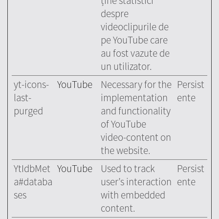
ține statistici
despre
videoclipurile de
pe YouTube care
au fost vazute de
un utilizator.
yt-icons-
YouTube
Necessary for the
Persist
last-
implementation
ente
purged
and functionality
of YouTube
video-content on
the website.
YtIdbMet
YouTube
Used to track
Persist
a#databa
user’s interaction
ente
ses
with embedded
content.