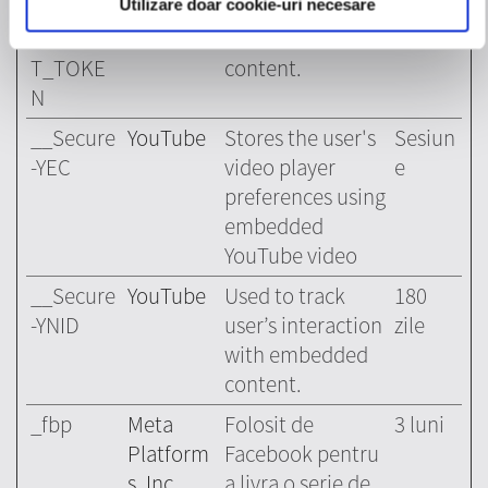
-
user’s interaction
zile
Utilizare doar cookie-uri necesare
ROLLOU
with embedded
T_TOKE
content.
N
__Secure
YouTube
Stores the user's
Sesiun
-YEC
video player
e
preferences using
embedded
YouTube video
__Secure
YouTube
Used to track
180
-YNID
user’s interaction
zile
with embedded
content.
_fbp
Meta
Folosit de
3 luni
Platform
Facebook pentru
s, Inc.
a livra o serie de