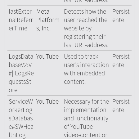
lastExter
Meta
Detects how the
Persist
nalReferr
Platform
user reached the
ente
erTime
s, Inc.
website by
registering their
last URL-address.
LogsData
YouTube
Used to track
Persist
baseV2:V
user’s interaction
ente
#||LogsRe
with embedded
questsSt
content.
ore
ServiceW
YouTube
Necessary for the
Persist
orkerLog
implementation
ente
sDatabas
and functionality
e#SWHea
of YouTube
lthLog
video-content on