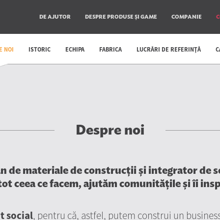
DE AJUTOR
DESPRE PRODUSE ȘI GAME
COMPANIE
C
E NOI
ISTORIC
ECHIPA
FABRICA
LUCRĂRI DE REFERINŢĂ
C
Despre noi
e materiale de construcții și integrator de ser
ot ceea ce facem, ajutăm comunitățile și îi inspi
t social
, pentru că, astfel, putem construi un busines