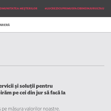
OMUNITATEA MEŞTERILOR
#LUCREZICUPRIMUSFACIBINEINJURULTAU
ARIERĂ
vicii și soluții pentru
răm pe cei din jur să facă la
s pe măsura valorilor noastre.