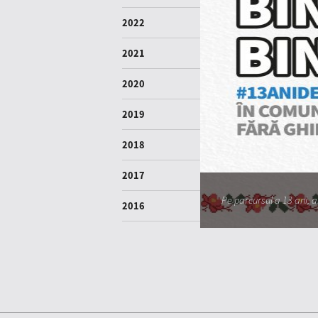
2022
2021
2020
2019
2018
2017
Pe parcursul a 13 ani, am
2016
2015
2014
2013