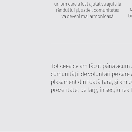
un om care a fost ajutat va ajuta la
f
rândul lui și, astfel, comunitatea
b
va deveni mai armonioasă
Tot ceea ce am făcut până acum ara
comunității de voluntari pe care a
plasament din toată țara, și am c
prezentate, pe larg, în secțiune