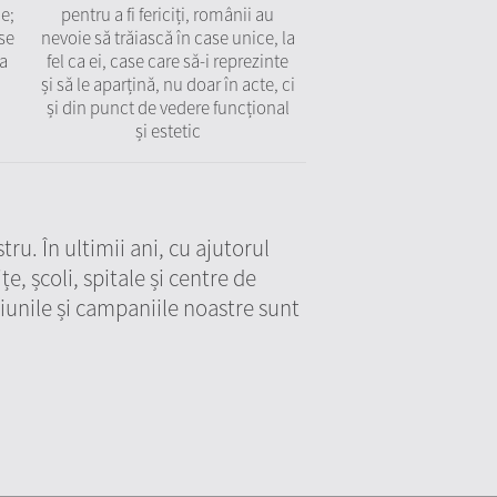
e;
pentru a fi fericiți, românii au
se
nevoie să trăiască în case unice, la
la
fel ca ei, case care să-i reprezinte
și să le aparțină, nu doar în acte, ci
și din punct de vedere funcțional
și estetic
ru. În ultimii ani, cu ajutorul
, școli, spitale și centre de
iunile și campaniile noastre sunt