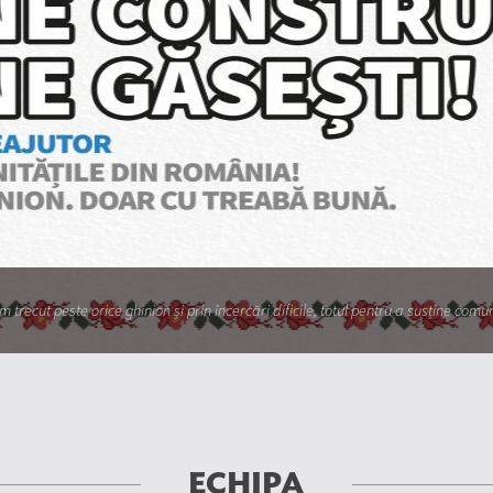
 trecut peste orice ghinion și prin încercări dificile, totul pentru a susține com
ECHIPA