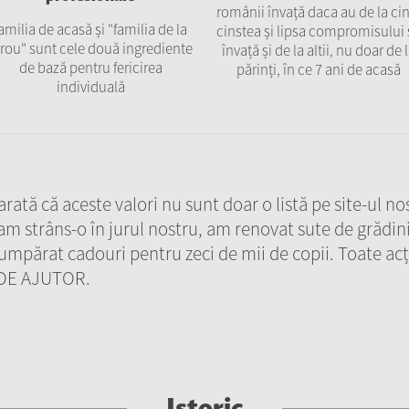
românii învață daca au de la cin
amilia de acasă și "familia de la
cinstea și lipsa compromisului 
irou" sunt cele două ingrediente
învață și de la altii, nu doar de 
de bază pentru fericirea
părinți, în ce 7 ani de acasă
individuală
tă că aceste valori nu sunt doar o listă pe site-ul nost
m strâns-o în jurul nostru, am renovat sute de grădinițe
umpărat cadouri pentru zeci de mii de copii. Toate acț
a DE AJUTOR.
Istoric